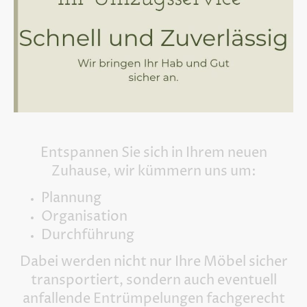
Entspannen Sie sich in Ihrem neuen
Zuhause, wir kümmern uns um:
Plannung
Organisation
Durchführung
Dabei werden nicht nur Ihre Möbel sicher
transportiert, sondern auch eventuell
anfallende Entrümpelungen fachgerecht